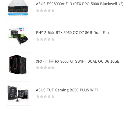
ASUS ESC8000A-E13 (RTX PRO 5000 Blackwell x2)
0
out of 5
PNY 지포스 RTX 5060 OC D7 8GB Dual Fan
0
out of 5
XFX 라데온 RX 9060 XT SWIFT DUAL OC D6 16GB
0
out of 5
ASUS TUF Gaming B850-PLUS WIFI
0
out of 5