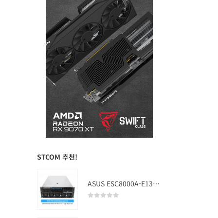
STCOM 추천!
ASUS ESC8000A-E13 (RTX PRO 5000 Blackwell x2)
0
out of 5