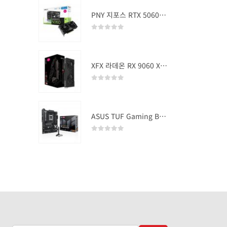
PNY 지포스 RTX 5060 OC D7 8GB Dual Fan
0
out of 5
XFX 라데온 RX 9060 XT SWIFT DUAL OC D6 16GB
0
out of 5
ASUS TUF Gaming B850-PLUS WIFI
0
out of 5