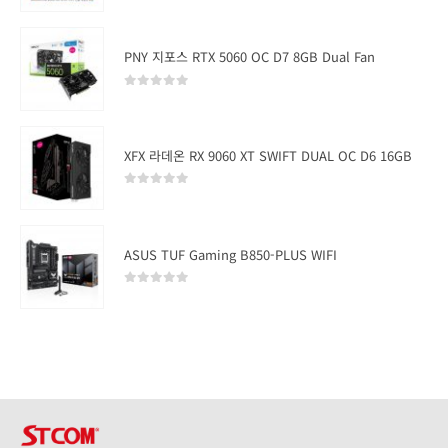
PNY 지포스 RTX 5060 OC D7 8GB Dual Fan
0
out of 5
XFX 라데온 RX 9060 XT SWIFT DUAL OC D6 16GB
0
out of 5
ASUS TUF Gaming B850-PLUS WIFI
0
out of 5