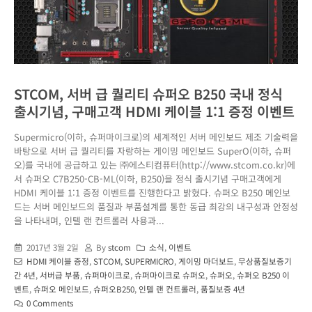
STCOM, 서버 급 퀄리티 슈퍼오 B250 국내 정식
출시기념, 구매고객 HDMI 케이블 1:1 증정 이벤트
Supermicro(이하, 슈퍼마이크로)의 세계적인 서버 메인보드 제조 기술력을
바탕으로 서버 급 퀄리티를 자랑하는 게이밍 메인보드 SuperO(이하, 슈퍼
오)를 국내에 공급하고 있는 ㈜에스티컴퓨터(http://www.stcom.co.kr)에
서 슈퍼오 C7B250-CB-ML(이하, B250)을 정식 출시기념 구매고객에게
HDMI 케이블 1:1 증정 이벤트를 진행한다고 밝혔다. 슈퍼오 B250 메인보
드는 서버 메인보드의 품질과 부품설계를 통한 동급 최강의 내구성과 안정성
을 나타내며, 인텔 랜 컨트롤러 사용과...
2017년 3월 2일
By
stcom
소식
,
이벤트
HDMI 케이블 증정
,
STCOM
,
SUPERMICRO
,
게이밍 마더보드
,
무상품질보증기
간 4년
,
서버급 부품
,
슈퍼마이크로
,
슈퍼마이크로 슈퍼오
,
슈퍼오
,
슈퍼오 B250 이
벤트
,
슈퍼오 메인보드
,
슈퍼오B250
,
인텔 랜 컨트롤러
,
품질보증 4년
0 Comments