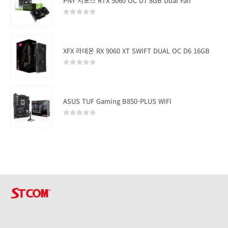
PNY 지포스 RTX 5060 OC D7 8GB Dual Fan
0
out of 5
XFX 라데온 RX 9060 XT SWIFT DUAL OC D6 16GB
0
out of 5
ASUS TUF Gaming B850-PLUS WIFI
0
out of 5