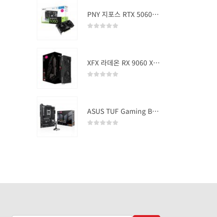
PNY 지포스 RTX 5060 OC D7 8GB Dual Fan
0
out of 5
XFX 라데온 RX 9060 XT SWIFT DUAL OC D6 16GB
0
out of 5
ASUS TUF Gaming B850-PLUS WIFI
0
out of 5