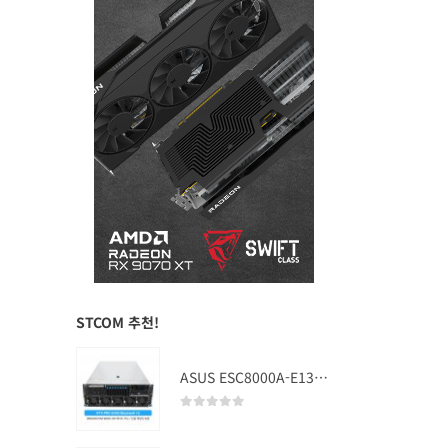
STCOM 추천!
ASUS ESC8000A-E13 (RTX PRO 5000 Blackwell x2)
0
out of 5