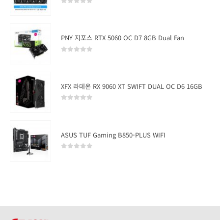
0
out of 5
PNY 지포스 RTX 5060 OC D7 8GB Dual Fan
0
out of 5
XFX 라데온 RX 9060 XT SWIFT DUAL OC D6 16GB
0
out of 5
ASUS TUF Gaming B850-PLUS WIFI
0
out of 5