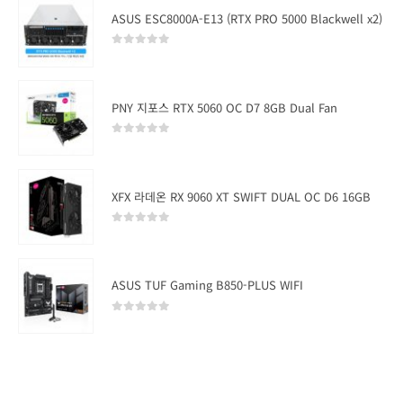
ASUS ESC8000A-E13 (RTX PRO 5000 Blackwell x2)
0
out of 5
PNY 지포스 RTX 5060 OC D7 8GB Dual Fan
0
out of 5
XFX 라데온 RX 9060 XT SWIFT DUAL OC D6 16GB
0
out of 5
ASUS TUF Gaming B850-PLUS WIFI
0
out of 5