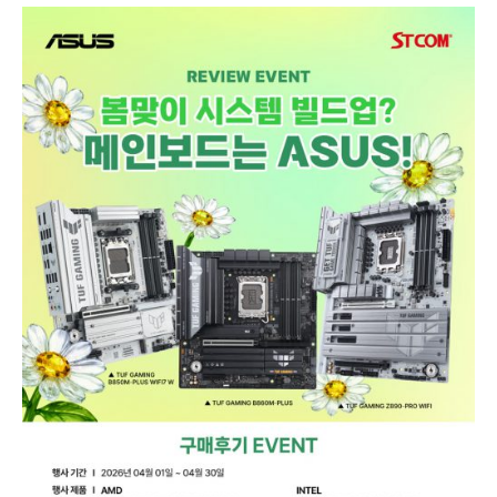
터
프
게
이
밍
메
인
보
드
구
매
자
대
상
사
용
기
작
성
이
벤
트