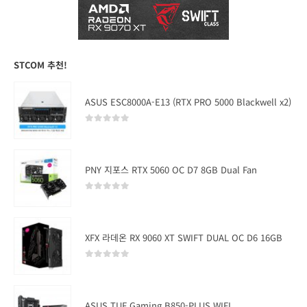
STCOM 추천!
ASUS ESC8000A-E13 (RTX PRO 5000 Blackwell x2)
0
out of 5
PNY 지포스 RTX 5060 OC D7 8GB Dual Fan
0
out of 5
XFX 라데온 RX 9060 XT SWIFT DUAL OC D6 16GB
0
out of 5
ASUS TUF Gaming B850-PLUS WIFI