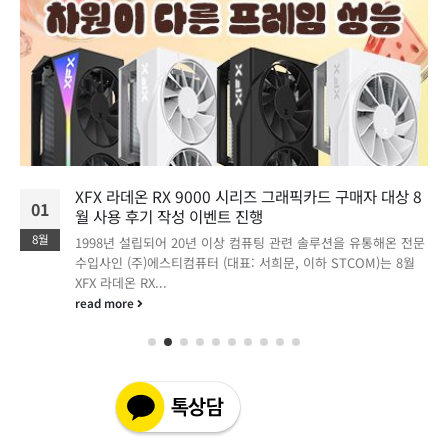
XFX 라데온 RX 9000 시리즈 그래픽카드 구매자 대상 8
01
월 사용 후기 작성 이벤트 진행
8월
1998년 설립되어 20년 이상 컴퓨팅 관련 솔루션을 유통해온 전문
수입사인 (주)에스티컴퓨터 (대표: 서희문, 이하 STCOM)는 8월
XFX 라데온 RX...
read more