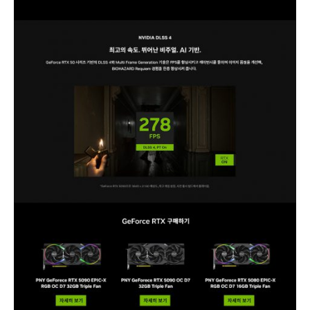
들
증
정
행
사
진
행
(종
료)