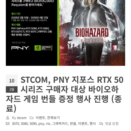
STCOM, PNY 지포스 RTX 50
10
시리즈 구매자 대상 바이오하
2월
자드 게임 번들 증정 행사 진행 (종
료)
By
stcom
이벤트
,
전체보기
STCOM,
5070
,
5080
,
5090
,
pny
,
rtx
,
그래픽카드
,
번들
,
이벤트
,
행사
댓글 닫힘
PNY