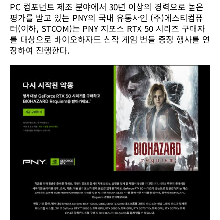
PC 컴포넌트 제조 분야에서 30년 이상의 경력으로 높은
지
평가를 받고 있는 PNY의 국내 유통사인 (주)에스티컴퓨
포
스
터(이하, STCOM)는 PNY 지포스 RTX 50 시리즈 구매자
RTX
를 대상으로 바이오하자드 신작 게임 번들 증정 행사를 연
50
장하여 진행한다.
시
리
즈
구
매
자
대
상
바
이
오
하
자
드
게
임
번