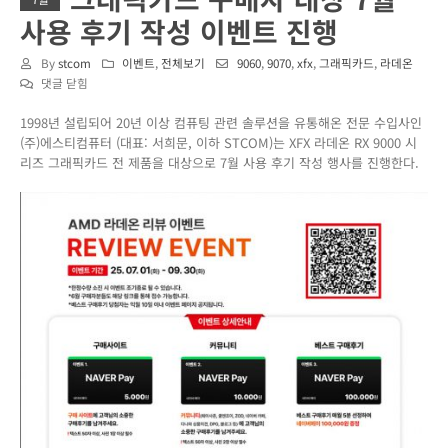
사용 후기 작성 이벤트 진행
By
stcom
이벤트
,
전체보기
9060
,
9070
,
xfx
,
그래픽카드
,
라데온
XFX
댓글 닫힘
라
1998년 설립되어 20년 이상 컴퓨팅 관련 솔루션을 유통해온 전문 수입사인
데
(주)에스티컴퓨터 (대표: 서희문, 이하 STCOM)는 XFX 라데온 RX 9000 시
온
리즈 그래픽카드 전 제품을 대상으로 7월 사용 후기 작성 행사를 진행한다.
RX
9000
시
리
즈
그
래
픽
카
드
구
매
자
대
상