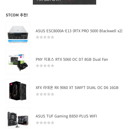
STCOM 추천!
ASUS ESC8000A-E13 (RTX PRO 5000 Blackwell x2)
0
out of 5
PNY 지포스 RTX 5060 OC D7 8GB Dual Fan
0
out of 5
XFX 라데온 RX 9060 XT SWIFT DUAL OC D6 16GB
0
out of 5
ASUS TUF Gaming B850-PLUS WIFI
0
out of 5