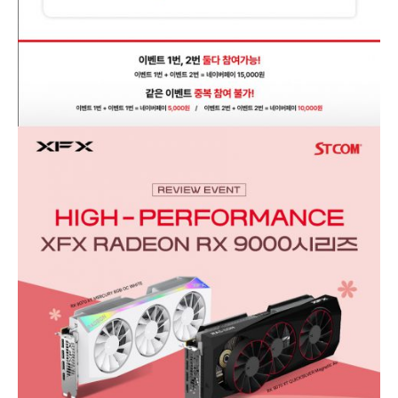
7
월
사
용
후
기
작
성
이
벤
트
진
행