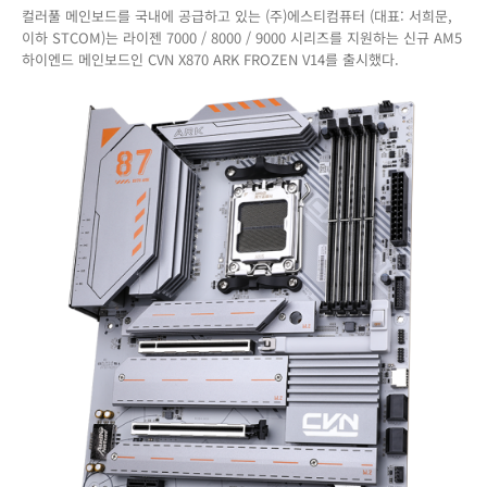
컬러풀 메인보드를 국내에 공급하고 있는 (주)에스티컴퓨터 (대표: 서희문,
러
이하 STCOM)는 라이젠 7000 / 8000 / 9000 시리즈를 지원하는 신규 AM5
풀
하이엔드 메인보드인 CVN X870 ARK FROZEN V14를 출시했다.
신
규
X870
메
인
보
드
CVN
X870
ARK
FROZEN
V14
출
시