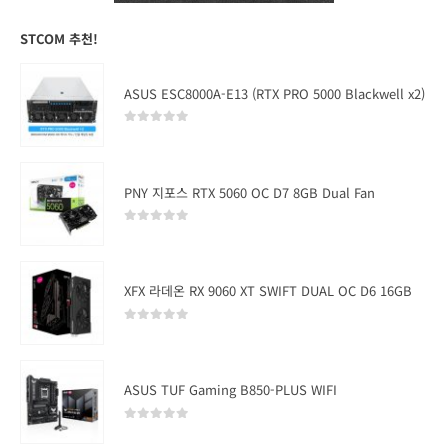
STCOM 추천!
ASUS ESC8000A-E13 (RTX PRO 5000 Blackwell x2)
0
out of 5
PNY 지포스 RTX 5060 OC D7 8GB Dual Fan
0
out of 5
XFX 라데온 RX 9060 XT SWIFT DUAL OC D6 16GB
0
out of 5
ASUS TUF Gaming B850-PLUS WIFI
0
out of 5