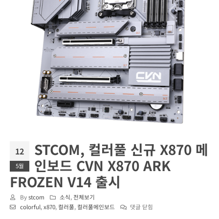
STCOM, 컬러풀 신규 X870 메
12
인보드 CVN X870 ARK
5월
FROZEN V14 출시
By
stcom
소식
,
전체보기
STCOM,
colorful
,
x870
,
컬러풀
,
컬러풀메인보드
댓글 닫힘
컬