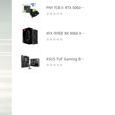
PNY 지포스 RTX 5060 OC D7 8GB Dual Fan
0
out of 5
XFX 라데온 RX 9060 XT SWIFT DUAL OC D6 16GB
0
out of 5
ASUS TUF Gaming B850-PLUS WIFI
0
out of 5