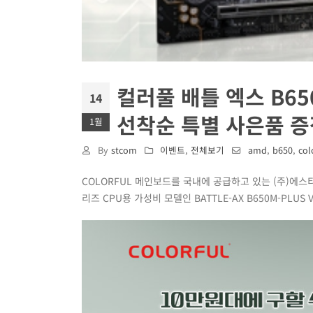
컬러풀 배틀 엑스 B65
14
선착순 특별 사은품 증정
1월
By
stcom
이벤트
,
전체보기
amd
,
b650
,
col
COLORFUL 메인보드를 국내에 공급하고 있는 (주)에스티컴퓨
리즈 CPU용 가성비 모델인 BATTLE-AX B650M-PL