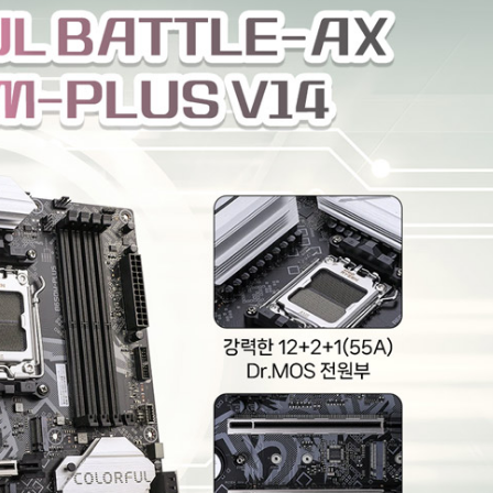
메
인
보
드
구
매
자
대
상
선
착
순
특
별
사
은
품
증
정