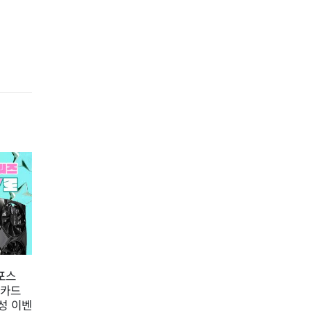
여름
22
지포스
STCOM, 8월 ASUS 메인보
냉각
01
픽카드
드 구매자 대상 사용기 작성
인 
7월
성 이벤
이벤트 진행
8월