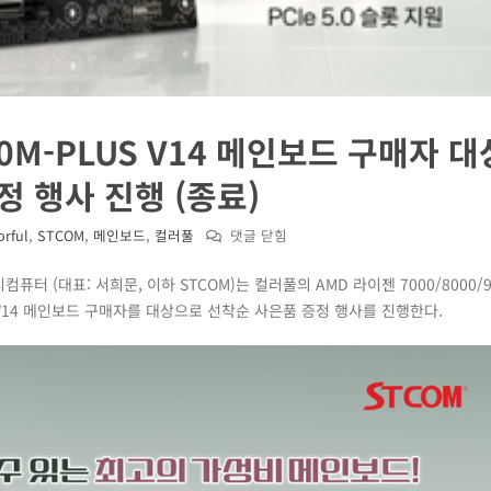
0M-PLUS V14 메인보드 구매자 대
 행사 진행 (종료)
컬
orful
,
STCOM
,
메인보드
,
컬러풀
댓글 닫힘
러
터 (대표: 서희문, 이하 STCOM)는 컬러풀의 AMD 라이젠 7000/8000/9
풀
US V14 메인보드 구매자를 대상으로 선착순 사은품 증정 행사를 진행한다.
배
틀
엑
스
B650M-
PLUS
V14