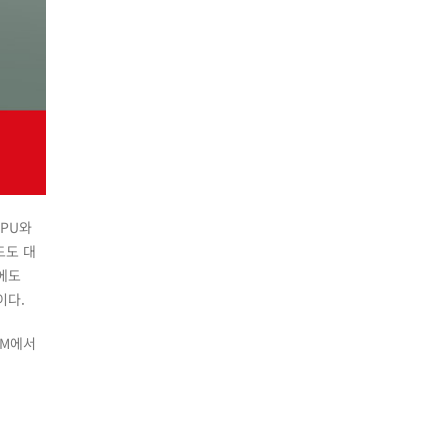
CPU와
드도 대
롯에도
이다.
OM에서