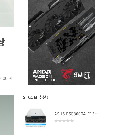
상
000 시
STCOM 추천!
ASUS ESC8000A-E13 (RTX PRO 5000 Blackwell x2)
0
out of 5