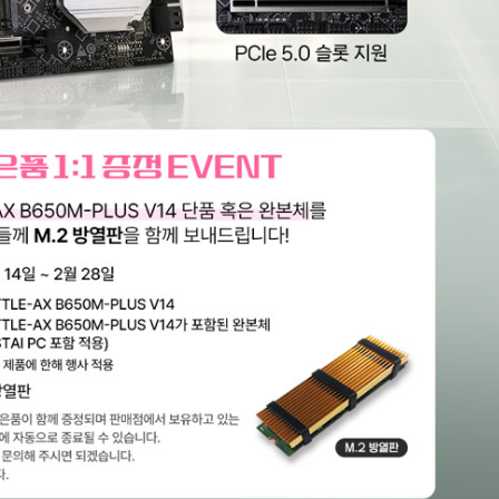
행
사
진
행
(종
료)