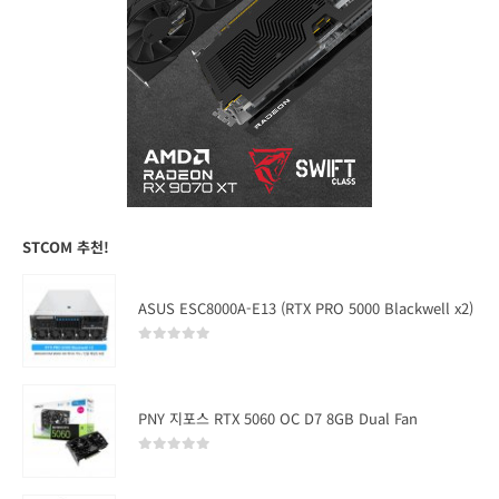
STCOM 추천!
ASUS ESC8000A-E13 (RTX PRO 5000 Blackwell x2)
0
out of 5
PNY 지포스 RTX 5060 OC D7 8GB Dual Fan
0
out of 5