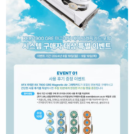
템
구
매
자
대
상
한
정
판
커
스
텀
쿨
러
추
첨
증
정
이
벤
트
진