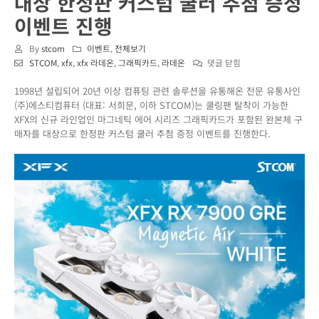
대상 한정판 커스텀 쿨러 추첨 증정
이벤트 진행
By
stcom
이벤트
,
전체보기
XFX
STCOM
,
xfx
,
xfx 라데온
,
그래픽카드
,
라데온
댓글 닫힘
마
1998년 설립되어 20년 이상 컴퓨팅 관련 솔루션을 유통해온 전문 유통사인
그
(주)에스티컴퓨터 (대표: 서희문, 이하 STCOM)는 쿨링팬 탈착이 가능한
네
XFX의 신규 라인업인 마그네틱 에어 시리즈 그래픽카드가 포함된 완본체 구
틱
매자를 대상으로 한정판 커스텀 쿨러 추첨 증정 이벤트를 진행한다.
에
어
시
리
즈
그
래
픽
카
드
포
함
시
스