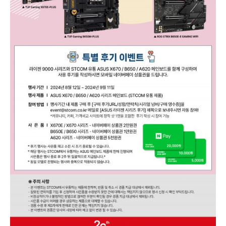
기
이
벤
트