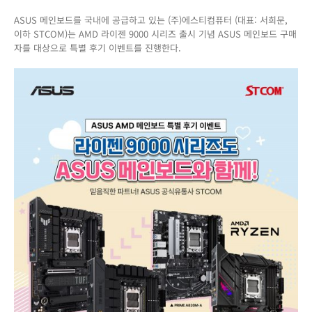
이
ASUS 메인보드를 국내에 공급하고 있는 (주)에스티컴퓨터 (대표: 서희문,
젠
이하 STCOM)는 AMD 라이젠 9000 시리즈 출시 기념 ASUS 메인보드 구매
9000
자를 대상으로 특별 후기 이벤트를 진행한다.
시
리
즈
도
ASUS
메
인
보
드
와
함
께!
ASUS
메
인
보
드
특
별
후