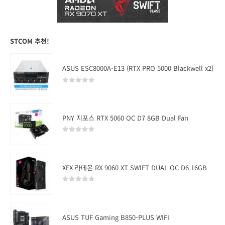
STCOM 추천!
ASUS ESC8000A-E13 (RTX PRO 5000 Blackwell x2)
0
out of 5
PNY 지포스 RTX 5060 OC D7 8GB Dual Fan
0
out of 5
XFX 라데온 RX 9060 XT SWIFT DUAL OC D6 16GB
0
out of 5
ASUS TUF Gaming B850-PLUS WIFI