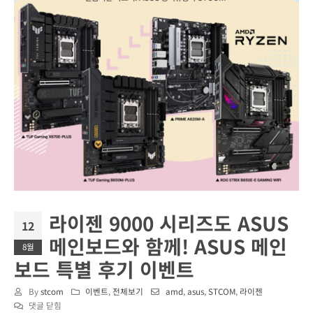
라이젠 9000 시리즈도 ASUS
12
메인보드와 함께! ASUS 메인
8월
보드 특별 후기 이벤트
By
stcom
이벤트
,
전체보기
amd
,
asus
,
STCOM
,
라이젠
라
댓글 닫힘