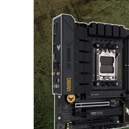
이
벤
트
2
종
진
행