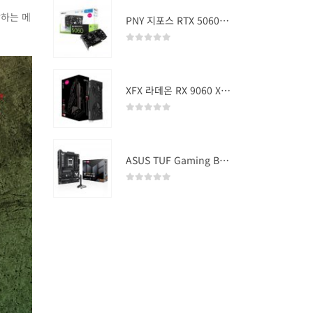
랑하는 메
PNY 지포스 RTX 5060 OC D7 8GB Dual Fan
0
out of 5
XFX 라데온 RX 9060 XT SWIFT DUAL OC D6 16GB
0
out of 5
ASUS TUF Gaming B850-PLUS WIFI
0
out of 5