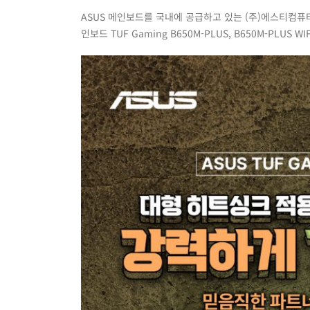
터
ASUS 메인보드를 국내에 공급하고 있는 (주)에스티컴퓨터
프
인보드 TUF Gaming B650M-PLUS, B650M-PLUS
게
이
밍
B650M-
PLUS
STCOM
메
인
보
드
5
월
구
매
자
대
상