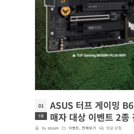
ASUS 터프 게이밍 B6
01
매자 대상 이벤트 2종
5월
ASUS
By
stcom
이벤트
,
전체보기
댓글 닫힘