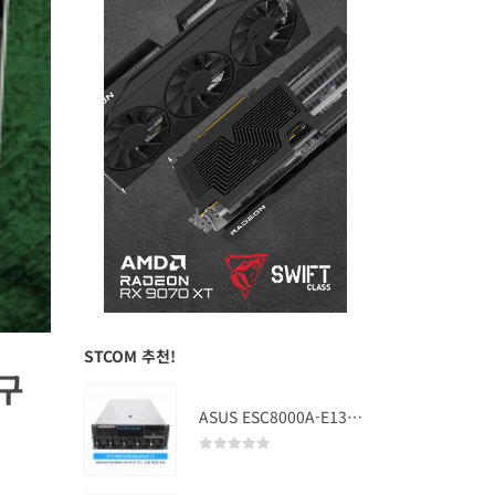
STCOM 추천!
 구
ASUS ESC8000A-E13 (RTX PRO 5000 Blackwell x2)
0
out of 5