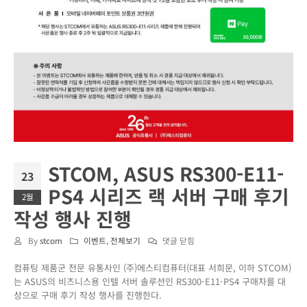
STCOM, ASUS RS300-E11-
23
PS4 시리즈 랙 서버 구매 후기
2월
작성 행사 진행
STCOM,
By
stcom
이벤트
,
전체보기
댓글 닫힘
ASUS
컴퓨팅 제품군 전문 유통사인 (주)에스티컴퓨터(대표 서희문, 이하 STCOM)
RS300-
는 ASUS의 비즈니스용 인텔 서버 솔루션인 RS300-E11-PS4 구매자를 대
E11-
상으로 구매 후기 작성 행사를 진행한다.
PS4