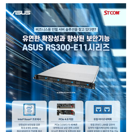
시
리
즈
랙
서
버
구
매
후
기
작
성
행
사
진
행