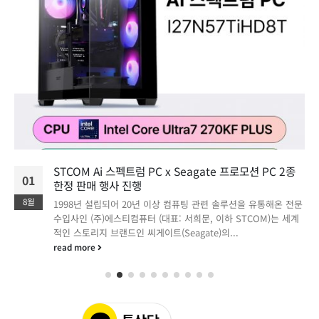
STCOM Ai 스펙트럼 PC x Seagate 프로모션 PC 2종
01
한정 판매 행사 진행
8월
1998년 설립되어 20년 이상 컴퓨팅 관련 솔루션을 유통해온 전문
수입사인 (주)에스티컴퓨터 (대표: 서희문, 이하 STCOM)는 세계
적인 스토리지 브랜드인 씨게이트(Seagate)의...
read more