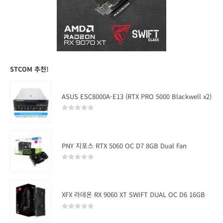
STCOM 추천!
ASUS ESC8000A-E13 (RTX PRO 5000 Blackwell x2)
0
out of 5
PNY 지포스 RTX 5060 OC D7 8GB Dual Fan
0
out of 5
XFX 라데온 RX 9060 XT SWIFT DUAL OC D6 16GB
0
out of 5