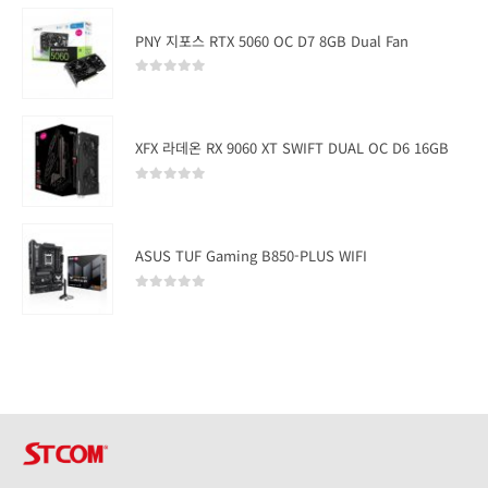
PNY 지포스 RTX 5060 OC D7 8GB Dual Fan
0
out of 5
XFX 라데온 RX 9060 XT SWIFT DUAL OC D6 16GB
0
out of 5
ASUS TUF Gaming B850-PLUS WIFI
0
out of 5