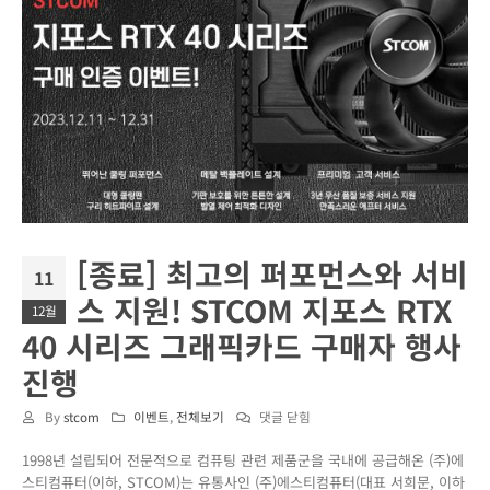
[종료] 최고의 퍼포먼스와 서비
11
스 지원! STCOM 지포스 RTX
12월
40 시리즈 그래픽카드 구매자 행사
진행
[종
By
stcom
이벤트
,
전체보기
댓글 닫힘
료]
1998년 설립되어 전문적으로 컴퓨팅 관련 제품군을 국내에 공급해온 (주)에
최
스티컴퓨터(이하, STCOM)는 유통사인 (주)에스티컴퓨터(대표 서희문, 이하
고