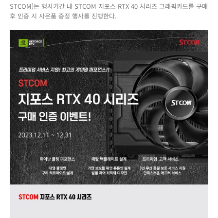
STCOM)는 행사기간 내 STCOM 지포스 RTX 40 시리즈 그래픽카드를 구매
의
후 인증 시 사은품 증정 행사를 진행한다.
퍼
포
먼
스
와
서
비
스
지
원!
STCOM
지
포
스
RTX
40
시
리
즈
그
래