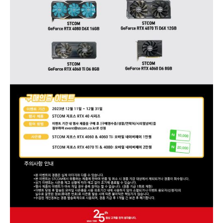
픽
카
드
구
매
자
행
사
진
행