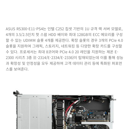
PS4
시
리
즈
3
ASUS RS300-E11-PS4는 인텔 C252 칩셋 기반의 1U 규격 랙 서버 모델로,
종
4개의 3.5/2.5인치 핫 스왑 HDD 베이와 최대 128GB의 ECC 메모리를 구성
출
할 수 있는 UDIMM 슬롯 4개를 제공한다. 확장 슬롯의 경우 3개의 PCIe 4.0
시
슬롯을 지원하여 그래픽, 스토리지, 네트워킹 등 다양한 확장 카드를 구성할
수 있다. 프로세서는 최대 8코어와 PCIe 4.0 20 레인을 지원하는 제온 E-
2300 시리즈 3종 (E-2314/E-2334/E-2336)이 탑재되었는데 이를 통해 성능
과 확장성 및 안정성을 모두 제공하여 고객 데이터 관리 등에 특화된 퍼포먼
스를 보여준다.