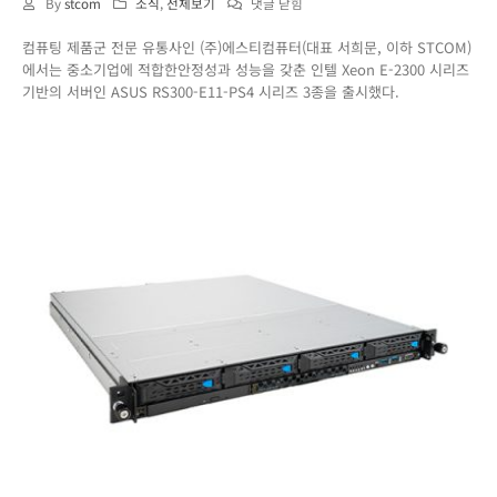
중
By
stcom
소식
,
전체보기
댓글 닫힘
소
컴퓨팅 제품군 전문 유통사인 (주)에스티컴퓨터(대표 서희문, 이하 STCOM)
기
에서는 중소기업에 적합한안정성과 성능을 갖춘 인텔 Xeon E-2300 시리즈
업
기반의 서버인 ASUS RS300-E11-PS4 시리즈 3종을 출시했다.
에
적
합
한
안
정
성
과
성
능
을
갖
춘
랙
서
버,
ASUS
RS300-
E11-