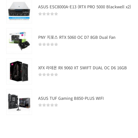
ASUS ESC8000A-E13 (RTX PRO 5000 Blackwell x2)
0
out of 5
PNY 지포스 RTX 5060 OC D7 8GB Dual Fan
0
out of 5
XFX 라데온 RX 9060 XT SWIFT DUAL OC D6 16GB
0
out of 5
ASUS TUF Gaming B850-PLUS WIFI
0
out of 5