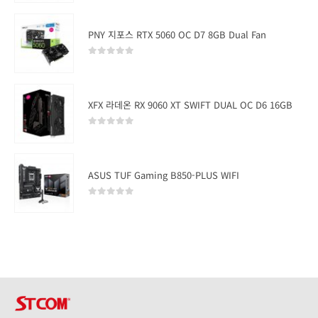
PNY 지포스 RTX 5060 OC D7 8GB Dual Fan
0
out of 5
XFX 라데온 RX 9060 XT SWIFT DUAL OC D6 16GB
0
out of 5
ASUS TUF Gaming B850-PLUS WIFI
0
out of 5