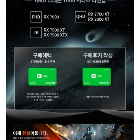
택
받
으
세
요
~