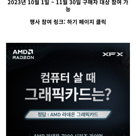
라
2023년 10월 1일 ~ 11월 30일 구매자 대상 참여 가
데
능
온
행
행사 참여 링크: 하기 페이지 클릭
사
의
날!
XFX
라
데
온
RX
7000
시
리
즈
구
매
하
고
구
매
혜