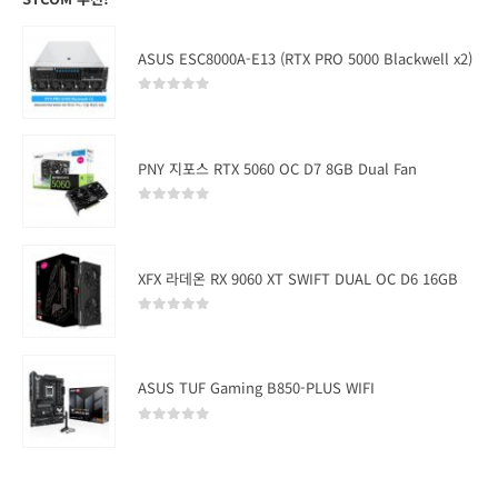
ASUS ESC8000A-E13 (RTX PRO 5000 Blackwell x2)
0
out of 5
PNY 지포스 RTX 5060 OC D7 8GB Dual Fan
0
out of 5
XFX 라데온 RX 9060 XT SWIFT DUAL OC D6 16GB
0
out of 5
ASUS TUF Gaming B850-PLUS WIFI
0
out of 5