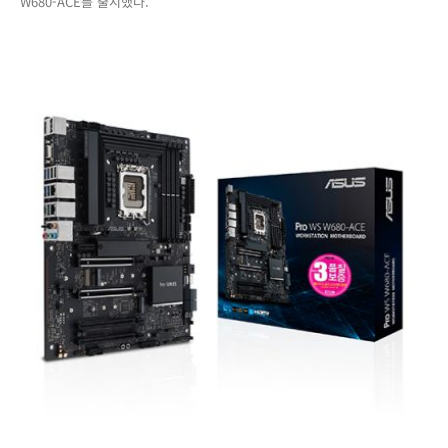
W680-ACE를 출시했다.
한
워
크
스
테
이
션
메
인
보
드
ASUS
Pro
WS
W680-
ACE
출
시