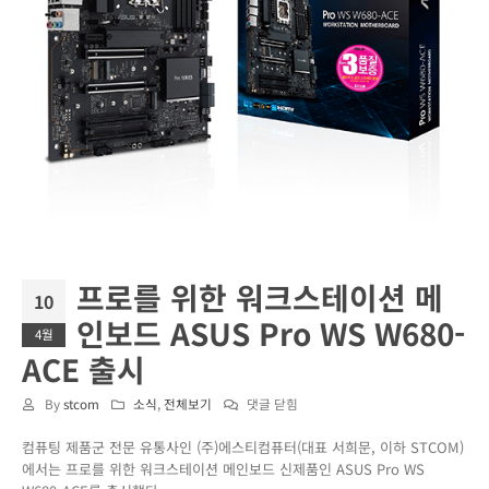
프로를 위한 워크스테이션 메
10
인보드 ASUS Pro WS W680-
4월
ACE 출시
프
By
stcom
소식
,
전체보기
댓글 닫힘
로
컴퓨팅 제품군 전문 유통사인 (주)에스티컴퓨터(대표 서희문, 이하 STCOM)
를
에서는 프로를 위한 워크스테이션 메인보드 신제품인 ASUS Pro WS
위