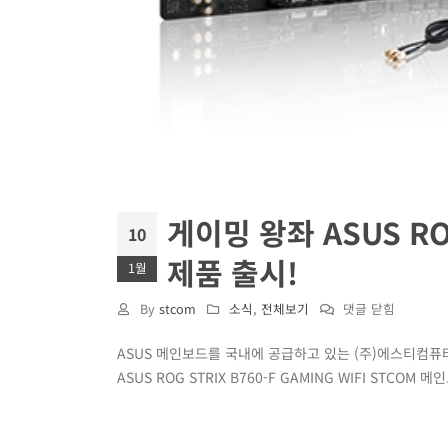
게이밍 왕좌 ASUS ROG
10
제품 출시!
1월
게
By
stcom
소식
,
전체보기
댓글 닫힘
이
ASUS 메인보드를 국내에 공급하고 있는 (주)에스티컴퓨터
밍
ASUS ROG STRIX B760-F GAMING WIFI STCO
왕
좌
ASUS