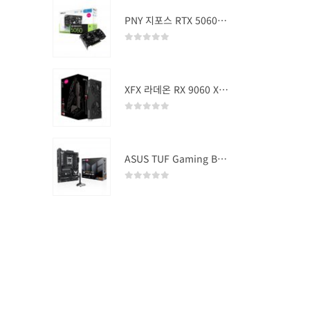
PNY 지포스 RTX 5060 OC D7 8GB Dual Fan
0
out of 5
XFX 라데온 RX 9060 XT SWIFT DUAL OC D6 16GB
0
out of 5
ASUS TUF Gaming B850-PLUS WIFI
0
out of 5