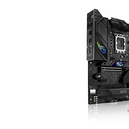
ROG
STRIX
B760-
F
GAMING
WIFI
신
제
품
출
시!