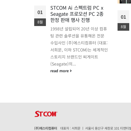
에디션 메인보
STCOM Ai 스펙트럼 PC x
01
Seagate 프로모션 PC 2종
01
870E
한정 판매 행사 진행
8월
국내 출시 예정
8월
1998년 설립되어 20년 이상 컴퓨
 국내에 공급하
팅 관련 솔루션을 유통해온 전문
컴퓨터 (대표:
수입사인 (주)에스티컴퓨터 (대표:
M)는
서희문, 이하 STCOM)는 세계적인
f Gamers) 브랜
스토리지 브랜드인 씨게이트
하는 플래그십
(Seagate)의...
read more
(주)에스티컴퓨터
대표자 : 서희문 ㅣ 서울시 용산구 새창로 101 티앤티빌딩 1층