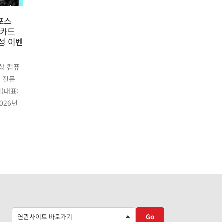
여름
22
지포스
STCOM, 8월 ASUS 메인보
냉각
01
픽카드
드 구매자 대상 사용기 작성
인 
7월
성 이벤
이벤트 진행
8월
컴퓨
ASUS 메인보드를 국내에 공급하
유통기
이상 컴퓨
고 있는 (주)에스티컴퓨터 (대표:
서희문
 전문
서희문, 이하 STCOM)는 8월
무더위
(대표:
ASUS 메인보드 구매자를 대상으
성능을
026년
로 구매 후기 작성 이벤트를...
read
read more
Go