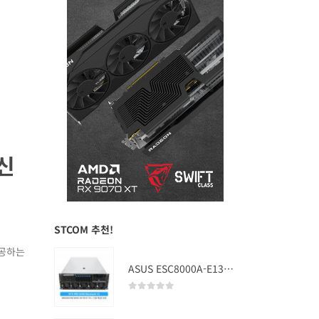
 신
STCOM 추천!
제공하는
ASUS ESC8000A-E13 (RTX PRO 5000 Blackwell x2)
0
out of 5