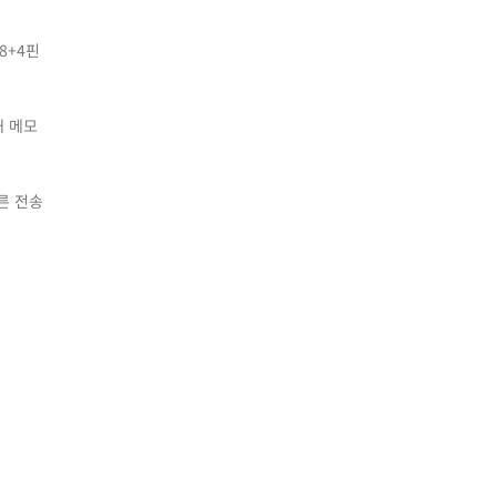
8+4핀
해 메모
빠른 전송