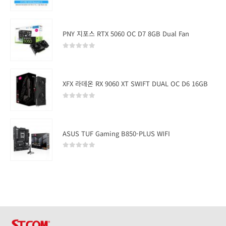
0
out of 5
PNY 지포스 RTX 5060 OC D7 8GB Dual Fan
0
out of 5
XFX 라데온 RX 9060 XT SWIFT DUAL OC D6 16GB
0
out of 5
ASUS TUF Gaming B850-PLUS WIFI
0
out of 5