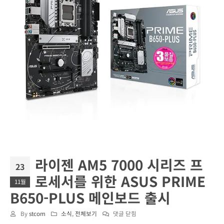
라이젠 AM5 7000 시리즈 프
23
로세서를 위한 ASUS PRIME
11월
B650-PLUS 메인보드 출시
라
By
stcom
소식
,
전체보기
댓글 닫힘
이