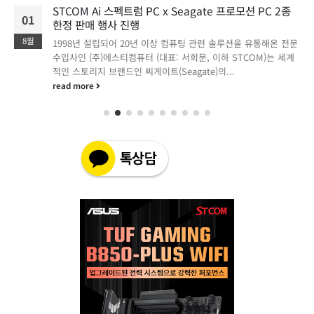
STCOM Ai 스펙트럼 PC x Seagate 프로모션 PC 2종
01
한정 판매 행사 진행
8월
1998년 설립되어 20년 이상 컴퓨팅 관련 솔루션을 유통해온 전문
수입사인 (주)에스티컴퓨터 (대표: 서희문, 이하 STCOM)는 세계
적인 스토리지 브랜드인 씨게이트(Seagate)의...
read more