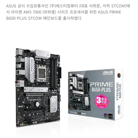
ASUS 공식 수입유통사인 (주)에스티컴퓨터 (대표 서희문, 이하 STCOM)에
젠
서 라이젠 AM5 7000 (라파엘) 시리즈 프로세서를 위한 ASUS PRIME
AM5
B650-PLUS STCOM 메인보드를 출시하였다.
7000
시
리
즈
프
로
세
서
를
위
한
ASUS
PRIME
B650-
PLUS
메
인
보
드
출