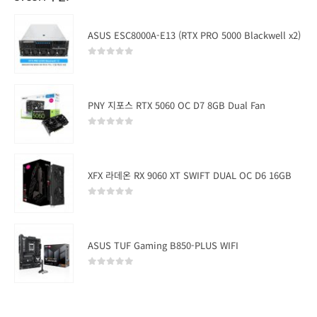
ASUS ESC8000A-E13 (RTX PRO 5000 Blackwell x2)
0
out of 5
PNY 지포스 RTX 5060 OC D7 8GB Dual Fan
0
out of 5
XFX 라데온 RX 9060 XT SWIFT DUAL OC D6 16GB
0
out of 5
ASUS TUF Gaming B850-PLUS WIFI
0
out of 5