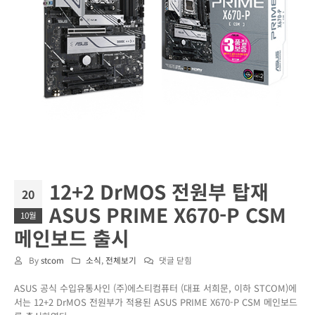
12+2 DrMOS 전원부 탑재
20
ASUS PRIME X670-P CSM
10월
메인보드 출시
12+2
By
stcom
소식
,
전체보기
댓글 닫힘
DrMOS
ASUS 공식 수입유통사인 (주)에스티컴퓨터 (대표 서희문, 이하 STCOM)에
전
서는 12+2 DrMOS 전원부가 적용된 ASUS PRIME X670-P CSM 메인보드
원