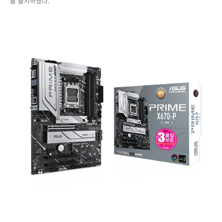
를 출시하였다.
부
탑
재
ASUS
PRIME
X670-
P
CSM
메
인
보
드
출
시