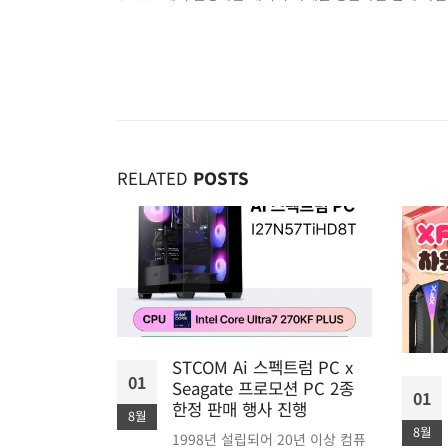
RELATED
POSTS
에디션 메인보
STCOM Ai 스펙트럼 PC x
01
Seagate 프로모션 PC 2종
01
870E
한정 판매 행사 진행
8월
국내 출시 예정
8월
1998년 설립되어 20년 이상 컴퓨