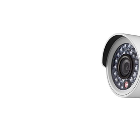
외
겸
용
HIK
VISION
TurboHD
Series
DS-
2CE16
신
제
품
출
시!