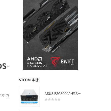
DS-
STCOM 추천!
ASUS ESC8000A-E13 (RTX PRO 5000 Blackwell x2)
으로 간
0
out of 5