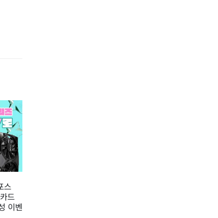
여름
22
지포스
STCOM, 8월 ASUS 메인보
냉각
01
픽카드
드 구매자 대상 사용기 작성
인 
7월
성 이벤
이벤트 진행
8월
컴퓨