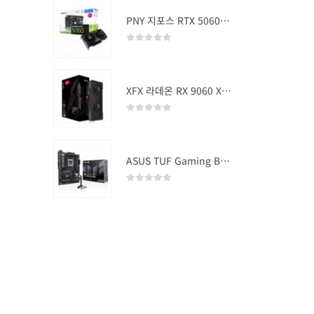
PNY 지포스 RTX 5060 OC D7 8GB Dual Fan
0
out of 5
XFX 라데온 RX 9060 XT SWIFT DUAL OC D6 16GB
0
out of 5
ASUS TUF Gaming B850-PLUS WIFI
0
out of 5