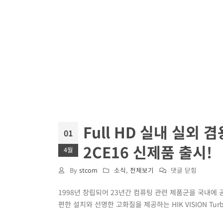
Full HD 실내 실외 겸용
01
2CE16 신제품 출시!
4월
Full
By
stcom
소식
,
전체보기
댓글 닫힘
HD
1998년 창립되어 23년간 컴퓨팅 관련 제품군을 국내에 공
실
편한 설치와 선명한 고화질을 제공하는 HIK VISION Turb
내
실