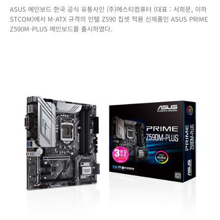
ASUS 메인보드 한국 공식 유통사인 (주)에스티컴퓨터 (대표 : 서희문, 이하
11
STCOM)에서 M-ATX 규격의 인텔 Z590 칩셋 적용 신제품인 ASUS PRIME
세
Z590M-PLUS 메인보드를 출시하였다.
대
지
원
M-
ATX
메
인
보
드!
ASUS
PRIME
Z590M-
PLUS
신
제
품
출
시!