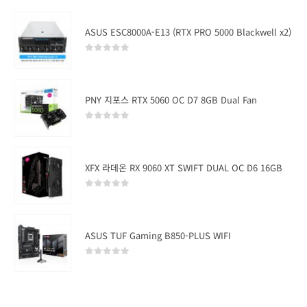
ASUS ESC8000A-E13 (RTX PRO 5000 Blackwell x2)
0
out of 5
PNY 지포스 RTX 5060 OC D7 8GB Dual Fan
0
out of 5
XFX 라데온 RX 9060 XT SWIFT DUAL OC D6 16GB
0
out of 5
ASUS TUF Gaming B850-PLUS WIFI
0
out of 5