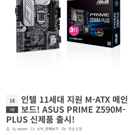
인텔 11세대 지원 M-ATX 메인
18
보드! ASUS PRIME Z590M-
3월
PLUS 신제품 출시!
인
By
stcom
소식
,
전체보기
댓글 닫힘
텔