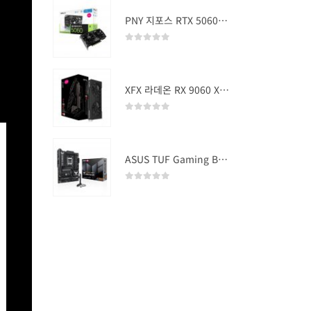
PNY 지포스 RTX 5060 OC D7 8GB Dual Fan
0
out of 5
XFX 라데온 RX 9060 XT SWIFT DUAL OC D6 16GB
0
out of 5
ASUS TUF Gaming B850-PLUS WIFI
0
out of 5