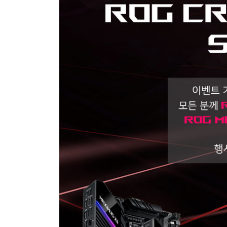
VIII
메
인
보
드
구
매
시
ASUS
굿
즈
증
정
이
벤
트!