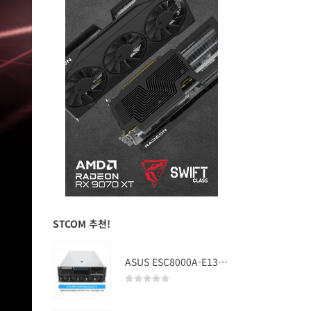
STCOM 추천!
ASUS ESC8000A-E13 (RTX PRO 5000 Blackwell x2)
0
out of 5