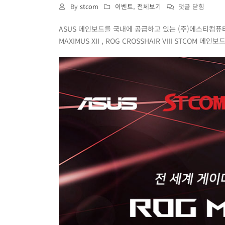
최
By
stcom
이벤트
,
전체보기
댓글 닫힘
강
ASUS 메인보드를 국내에 공급하고 있는 (주)에스티컴퓨터 (
성
MAXIMUS XII , ROG CROSSHAIR VIII STCO
능
의
궁
극
의
메
인
보
드!
ASUS
ROG
MAXIMUS
XII
,
ROG
CROSSHAIR