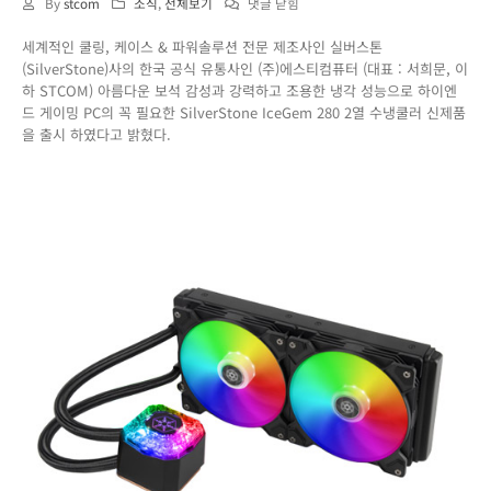
강
By
stcom
소식
,
전체보기
댓글 닫힘
력
세계적인 쿨링, 케이스 & 파워솔루션 전문 제조사인 실버스톤
한
(SilverStone)사의 한국 공식 유통사인 (주)에스티컴퓨터 (대표 : 서희문, 이
냉
하 STCOM) 아름다운 보석 감성과 강력하고 조용한 냉각 성능으로 하이엔
각
드 게이밍 PC의 꼭 필요한 SilverStone IceGem 280 2열 수냉쿨러 신제품
성
을 출시 하였다고 밝혔다.
능
과
아
름
다
운
보
석
감
성
의
RGB
수
냉
쿨
러!
실