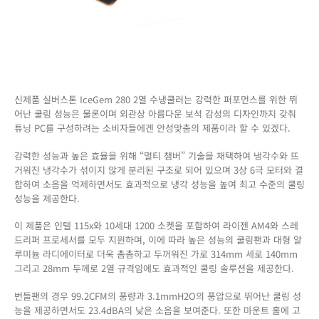
버
스
톤
IceGem
280
신
제
신제품 실버스톤 IceGem 280 2열 수냉쿨러는 강력한 퍼포먼스를 위한 뛰
품
어난 쿨링 성능은 물론이며 외관상 아름다운 보석 감성의 디자인까지 갖춰
출
튜닝 PC를 구성하려는 소비자들에겐 안성맞춤의 제품이라 할 수 있겠다.
시!
강력한 성능과 높은 효율을 위해 “멀티 챔버” 기술을 채택하여 냉각수와 뜨
거워진 냉각수가 섞이지 않게 분리된 구조로 되어 있으며 3상 6극 모터와 결
합하여 소음을 억제하면서도 효과적으로 냉각 성능을 높여 최고 수준의 쿨링
성능을 제공한다.
이 제품은 인텔 115x와 10세대 1200 소켓을 포함하여 라이젠 AM4와 스레
드리퍼 프로세서를 모두 지원하며, 이에 따라 높은 성능의 쿨링팬과 대형 알
루미늄 라디에이터로 더욱 촘촘하고 두꺼워진 가로 314mm 세로 140mm
그리고 28mm 두께로 2열 규격임에도 효과적인 쿨링 솔루션을 제공한다.
번들팬의 경우 99.2CFM의 풍량과 3.1mmH2O의 풍압으로 뛰어난 쿨링 성
능을 제공하면서도 23.4dBA의 낮은 소음을 보여준다. 또한 마운트 홀에 고