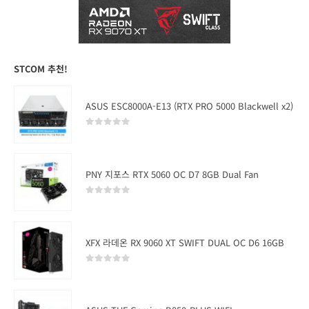
STCOM 추천!
ASUS ESC8000A-E13 (RTX PRO 5000 Blackwell x2)
0
out of 5
PNY 지포스 RTX 5060 OC D7 8GB Dual Fan
0
out of 5
XFX 라데온 RX 9060 XT SWIFT DUAL OC D6 16GB
0
out of 5