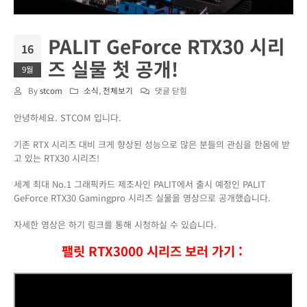
PALIT GeForce RTX30 시리
16
즈 실물 첫 공개!
9월
PALIT
By
stcom
소식
,
전체보기
댓글 닫힘
GeForce
안녕하세요. STCOM 입니다.
RTX30
시
기존 RTX 시리즈 대비 크게 향상된 성능으로 많은 분들의 관심을 한몸에 받
리
고 있는 RTX30 시리즈!
즈
실
세계 최대 No.1 그래픽카드 제조사인 PALIT에서 출시 예정인 PALIT
물
GeForce RTX30 Gamingpro 시리즈 실물을 영상으로 공개했습니다.
첫
공
자세한 영상은 하기 링크를 통해 시청하실 수 있습니다.
개!
팰릿 RTX3000 시리즈 보러 가기 :