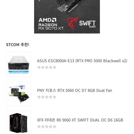
STCOM 추천!
ASUS ESC8000A-E13 (RTX PRO 5000 Blackwell x2)
0
out of 5
PNY 지포스 RTX 5060 OC D7 8GB Dual Fan
0
out of 5
XFX 라데온 RX 9060 XT SWIFT DUAL OC D6 16GB
0
out of 5