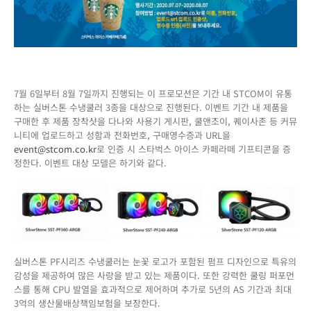
스
타
벅
스
커
피
먹
7월 6일부터 8월 7일까지 진행되는 이 프로모션은 기간 내 STCOM이 유통
자!
하는 실버스톤 수냉쿨러 3종을 대상으로 진행된다. 이벤트 기간 내 제품을
구매한 후 제품 장착샷을 다나와 사용기 게시판, 쿨앤조이, 퀘이사존 등 커뮤
니티에 업로드하고 성함과 전화번호, 구매영수증과 URL을
event@stcom.co.kr
로 인증 시 스타벅스 아이스 카페라떼 기프티콘을 증
정한다. 이벤트 대상 모델은 하기와 같다.
실버스톤 PF시리즈 수냉쿨러는 눈꽃 로고가 포함된 펌프 디자인으로 특유의
감성을 제공하여 많은 사랑을 받고 있는 제품이다. 또한 강력한 쿨링 퍼포먼
스를 통해 CPU 발열을 효과적으로 제어하며 추가로 5년의 AS 기간과 최대
3억의 생산물배상책임보험을 보장한다.