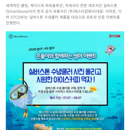
세계적인 쿨링, 케이스와 파워솔루션, 악세서리 전문 제조사인 실버스톤
이
(SilverStone)사의 한국 공식 유통사인 (주)에스티컴퓨터(대표: 서희문, 이
와
하 STCOM)는 실버스톤 수냉쿨러 제품을 대상으로 포토샷 인증 이벤트를
함
진행한다.
께
하
는
썸
머
이
벤
트!
눈
꽃
수
냉
쿨
러
장
착
샷
찍
고