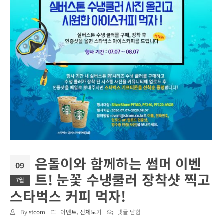
은돌이와 함께하는 썸머 이벤
09
트! 눈꽃 수냉쿨러 장착샷 찍고
7월
스타벅스 커피 먹자!
은
By
stcom
이벤트
,
전체보기
댓글 닫힘
돌