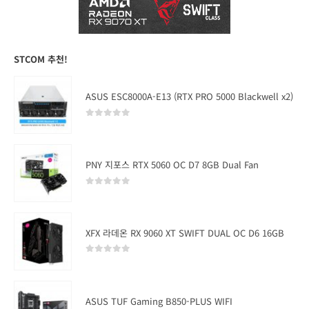
STCOM 추천!
ASUS ESC8000A-E13 (RTX PRO 5000 Blackwell x2)
0
out of 5
PNY 지포스 RTX 5060 OC D7 8GB Dual Fan
0
out of 5
XFX 라데온 RX 9060 XT SWIFT DUAL OC D6 16GB
0
out of 5
ASUS TUF Gaming B850-PLUS WIFI