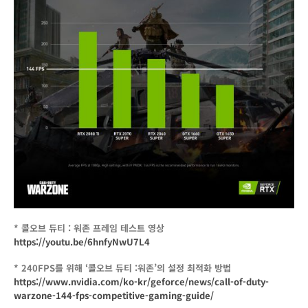
의
1
인
이
되
어
보
세
요!
* 콜오브 듀티 : 워존 프레임 테스트 영상
https://youtu.be/6hnfyNwU7L4
* 240FPS를 위해 ‘콜오브 듀티 :워존’의 설정 최적화 방법
https://www.nvidia.com/ko-kr/geforce/news/call-of-duty-
warzone-144-fps-competitive-gaming-guide/