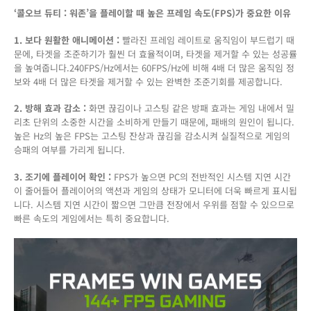
‘콜오브 듀티 : 워존’을 플레이할 때 높은 프레임 속도(FPS)가 중요한 이유
게
임
1. 보다 원활한 애니메이션 :
빨라진 프레임 레이트로 움직임이 부드럽기 때
‘콜
문에, 타겟을 조준하기가 훨씬 더 효율적이며, 타겟을 제거할 수 있는 성공률
오
을 높여줍니다.240FPS/Hz에서는 60FPS/Hz에 비해 4배 더 많은 움직임 정
브
보와 4배 더 많은 타겟을 제거할 수 있는 완벽한 조준기회를 제공합니다.
듀
티
2. 방해 효과 감소 :
화면 끊김이나 고스팅 같은 방패 효과는 게임 내에서 밀
:
리초 단위의 소중한 시간을 소비하게 만들기 때문에, 패배의 원인이 됩니다.
워
높은 Hz의 높은 FPS는 고스팅 잔상과 끊김을 감소시켜 실질적으로 게임의
존’
승패의 여부를 가리게 됩니다.
144
이
3. 조기에 플레이어 확인 :
FPS가 높으면 PC의 전반적인 시스템 지연 시간
상
이 줄어들어 플레이어의 액션과 게임의 상태가 모니터에 더욱 빠르게 표시됩
의
니다. 시스템 지연 시간이 짧으면 그만큼 전장에서 우위를 점할 수 있으므로
FPS
빠른 속도의 게임에서는 특히 중요합니다.
를
이
용
하
여
최
후