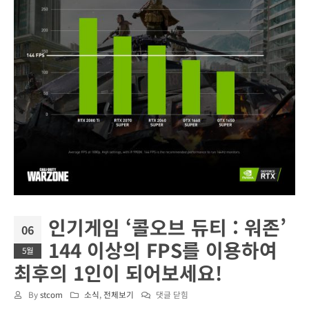
인기게임 ‘콜오브 듀티 : 워존’
06
144 이상의 FPS를 이용하여
5월
최후의 1인이 되어보세요!
인
By
stcom
소식
,
전체보기
댓글 닫힘
기