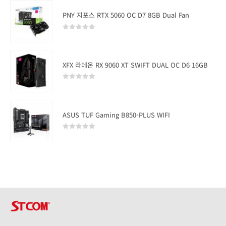
PNY 지포스 RTX 5060 OC D7 8GB Dual Fan
0
out of 5
XFX 라데온 RX 9060 XT SWIFT DUAL OC D6 16GB
0
out of 5
ASUS TUF Gaming B850-PLUS WIFI
0
out of 5