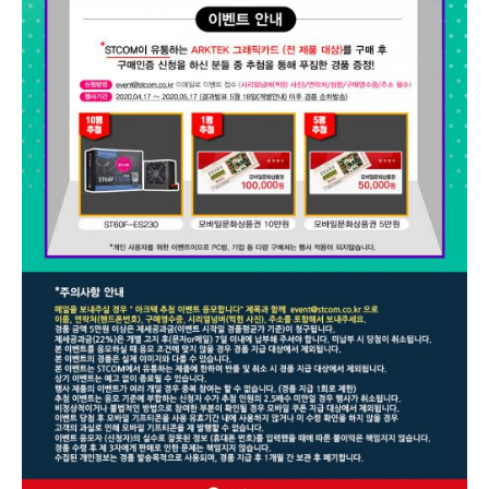
경
품
추
첨
이
벤
트
진
행