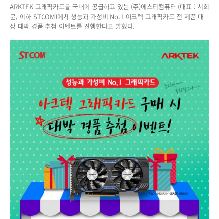
ARKTEK 그래픽카드를 국내에 공급하고 있는 (주)에스티컴퓨터 (대표 : 서희
픽
문, 이하 STCOM)에서 성능과 가성비 No.1 아크텍 그래픽카드 전 제품 대
카
상 대박 경품 추첨 이벤트를 진행한다고 밝혔다.
드
는
역
시!
아
크
텍!
아
크
텍
그
래
픽
카
드
구
매
시
대
박