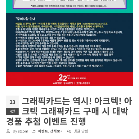
그래픽카드는 역시! 아크텍! 아
23
크텍 그래픽카드 구매 시 대박
4월
경품 추첨 이벤트 진행
그
By
stcom
이벤트
,
전체보기
댓글 닫힘
래