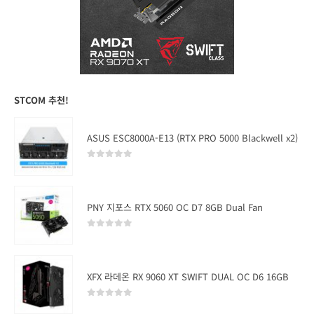
STCOM 추천!
ASUS ESC8000A-E13 (RTX PRO 5000 Blackwell x2)
0
out of 5
PNY 지포스 RTX 5060 OC D7 8GB Dual Fan
0
out of 5
XFX 라데온 RX 9060 XT SWIFT DUAL OC D6 16GB
0
out of 5