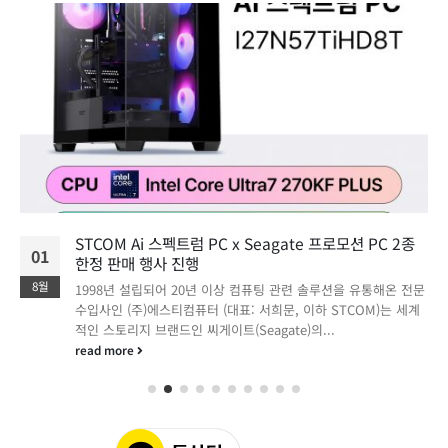
STCOM Ai 스펙트럼 PC x Seagate 프로모션 PC 2종
01
한정 판매 행사 진행
8월
1998년 설립되어 20년 이상 컴퓨팅 관련 솔루션을 유통해온 전문
수입사인 (주)에스티컴퓨터 (대표: 서희문, 이하 STCOM)는 세계
적인 스토리지 브랜드인 씨게이트(Seagate)의...
read more