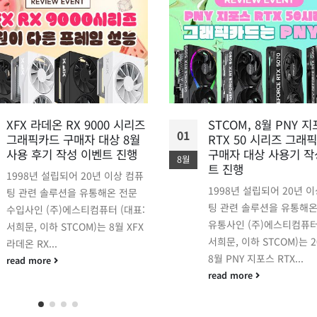
XFX 라데온 RX 9000 시리즈
STCOM, 8월 PNY 
01
그래픽카드 구매자 대상 8월
RTX 50 시리즈 그래
사용 후기 작성 이벤트 진행
구매자 대상 사용기 작
8월
트 진행
1998년 설립되어 20년 이상 컴퓨
1998년 설립되어 20년 
팅 관련 솔루션을 유통해온 전문
팅 관련 솔루션을 유통해온
수입사인 (주)에스티컴퓨터 (대표:
유통사인 (주)에스티컴퓨터
서희문, 이하 STCOM)는 8월 XFX
서희문, 이하 STCOM)는 2
라데온 RX...
8월 PNY 지포스 RTX...
read more
read more