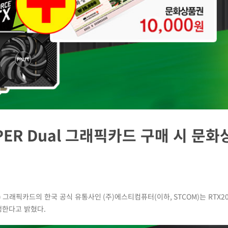
SUPER Dual 그래픽카드 구매 시 문
)
그래픽카드의 한국 공식 유통사인
(
주
)
에스티컴퓨터
(
이하
, STCOM)
는
RTX2
행한다고 밝혔다
.