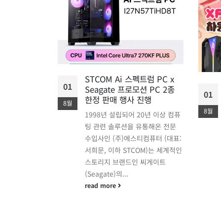
에디션 메인보
STCOM Ai 스펙트럼 PC x
01
Seagate 프로모션 PC 2종
01
870E
한정 판매 행사 진행
8월
국내 출시 예정
8월
1998년 설립되어 20년 이상 컴퓨
 국내에 공급하
팅 관련 솔루션을 유통해온 전문
컴퓨터 (대표:
수입사인 (주)에스티컴퓨터 (대표:
M)는
서희문, 이하 STCOM)는 세계적인
f Gamers) 브랜
스토리지 브랜드인 씨게이트
하는 플래그십
(Seagate)의...
read more