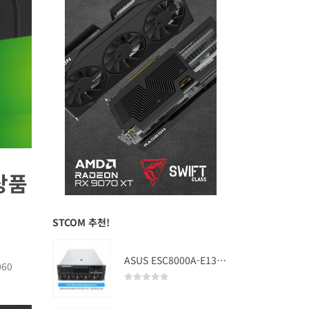
화상품
STCOM 추천!
ASUS ESC8000A-E13 (RTX PRO 5000 Blackwell x2)
060
0
out of 5