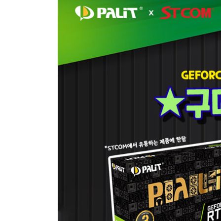
래
픽
카
드
구
매
시
문
화
상
품
권
증
정
이
벤
트
진
행