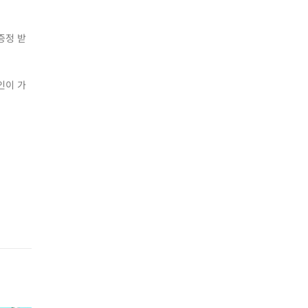
증정 받
인이 가