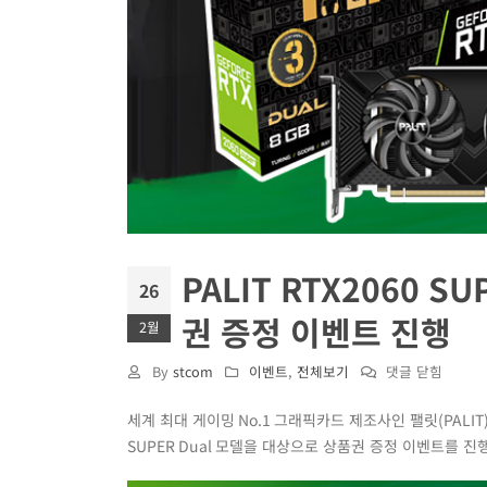
PALIT RTX2060 
26
권 증정 이벤트 진행
2월
PALIT
By
stcom
이벤트
,
전체보기
댓글 닫힘
RTX2060
세계 최대 게이밍
No.1
그래픽카드 제조사인 팰릿
(PALIT
SUPER
SUPER Dual
모델을 대상으로 상품권 증정 이벤트를 진
Dual
그