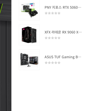
PNY 지포스 RTX 5060 OC D7 8GB Dual Fan
0
out of 5
XFX 라데온 RX 9060 XT SWIFT DUAL OC D6 16GB
0
out of 5
ASUS TUF Gaming B850-PLUS WIFI
0
out of 5