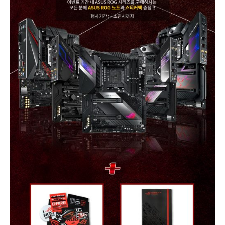
인
보
드
구
매
시
ASUS
특
별
한
정
판
경
품
이
벤
트
진
행!