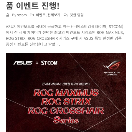
품 이벤트 진행!
게
By
stcom
이벤트
,
전체보기
댓글 닫힘
이
ASUS 메인보드를 국내에 공급하고 있는 (주)에스티컴퓨터(이하, STCOM)
머
에서 전 세계 게이머가 선택한 최고의 메인보드 시리즈인 ROG MAXIMUS,
가
ROG STRIX, ROG CROSSHAIR 시리즈 구매 시 ASUS 특별 한정판 경품
선
증정 이벤트를 진행한다고 밝혔다.
택
한
최
고
의
메
인
보
드!
ASUS
ROG
시
리
즈
메