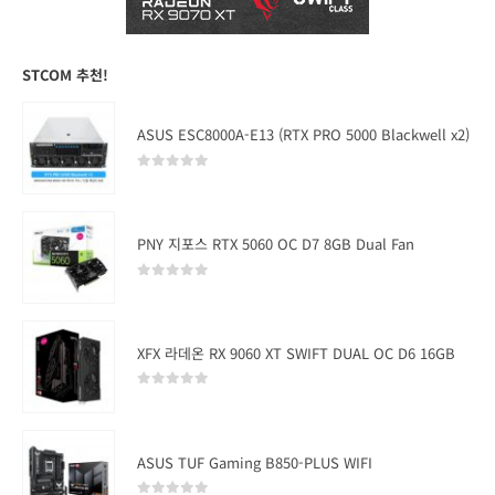
STCOM 추천!
ASUS ESC8000A-E13 (RTX PRO 5000 Blackwell x2)
0
out of 5
PNY 지포스 RTX 5060 OC D7 8GB Dual Fan
0
out of 5
XFX 라데온 RX 9060 XT SWIFT DUAL OC D6 16GB
0
out of 5
ASUS TUF Gaming B850-PLUS WIFI