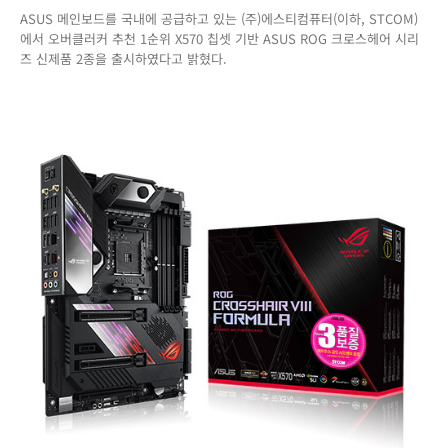
ASUS 메인보드를 국내에 공급하고 있는 (주)에스티컴퓨터(이하, STCOM)
클
에서 오버클러커 추천 1순위 X570 칩셋 기반 ASUS ROG 크로스헤어 시리
러
즈 신제품 2종을 출시하였다고 밝혔다.
커
추
천
1
순
위!
X570
칩
셋
ASUS
ROG
크
로
스
헤
어
시
리
즈
신