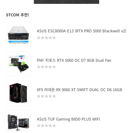
STCOM 추천!
ASUS ESC8000A-E13 (RTX PRO 5000 Blackwell x2)
0
out of 5
PNY 지포스 RTX 5060 OC D7 8GB Dual Fan
0
out of 5
XFX 라데온 RX 9060 XT SWIFT DUAL OC D6 16GB
0
out of 5
ASUS TUF Gaming B850-PLUS WIFI
0
out of 5