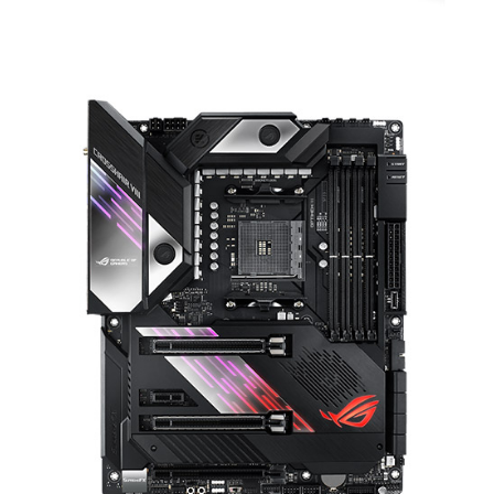
제
품
2
종
출
시