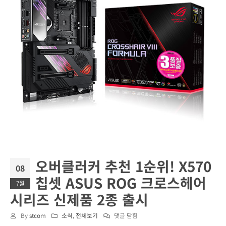
오버클러커 추천 1순위! X570
08
칩셋 ASUS ROG 크로스헤어
7월
시리즈 신제품 2종 출시
오
By
stcom
소식
,
전체보기
댓글 닫힘
버