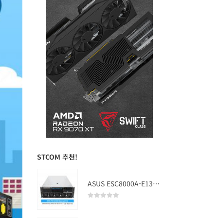
STCOM 추천!
ASUS ESC8000A-E13 (RTX PRO 5000 Blackwell x2)
0
out of 5