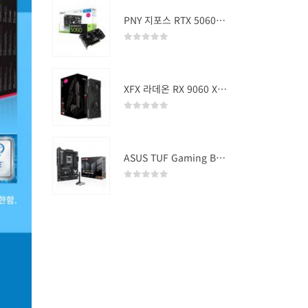
PNY 지포스 RTX 5060 OC D7 8GB Dual Fan
0
out of 5
XFX 라데온 RX 9060 XT SWIFT DUAL OC D6 16GB
0
out of 5
ASUS TUF Gaming B850-PLUS WIFI
0
out of 5