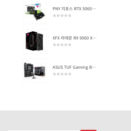
PNY 지포스 RTX 5060 OC D7 8GB Dual Fan
0
out of 5
XFX 라데온 RX 9060 XT SWIFT DUAL OC D6 16GB
0
out of 5
ASUS TUF Gaming B850-PLUS WIFI
0
out of 5