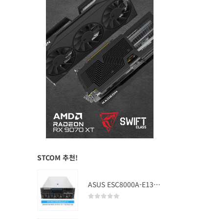
STCOM 추천!
ASUS ESC8000A-E13 (RTX PRO 5000 Blackwell x2)
0
out of 5