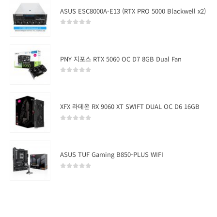
ASUS ESC8000A-E13 (RTX PRO 5000 Blackwell x2)
0
out of 5
PNY 지포스 RTX 5060 OC D7 8GB Dual Fan
0
out of 5
XFX 라데온 RX 9060 XT SWIFT DUAL OC D6 16GB
0
out of 5
ASUS TUF Gaming B850-PLUS WIFI
0
out of 5