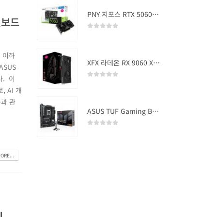
PNY 지포스 RTX 5060 OC D7 8GB Dual Fan
인보드
0
out of 5
, 이하
XFX 라데온 RX 9060 XT SWIFT DUAL OC D6 16GB
ASUS
다. 이
0
out of 5
, AI 개
능과 관
ASUS TUF Gaming B850-PLUS WIFI
0
out of 5
ORE...
시