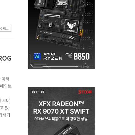
ORE...
ROG
, 이하
 메인보
께 오버
고 있
 탑재되