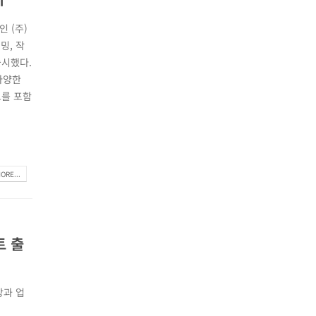
 (주)
밍, 작
출시했다.
 다양한
드를 포함
ORE...
트 출
상과 업