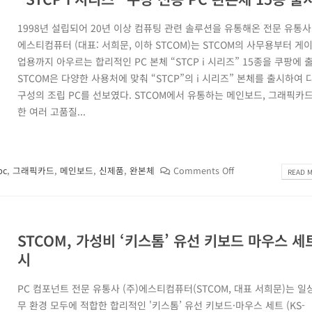
1998년 설립되어 20년 이상 컴퓨팅 관련 솔루션을 유통해온 전문 유통사인
에스티컴퓨터 (대표: 서희문, 이하 STCOM)는 STCOM의 사무용부터 게이
업용까지 아우르는 합리적인 PC 본체 “STCP i 시리즈” 15종을 쿠팡에 
STCOM은 다양한 사용처에 맞춰 “STCP”의 i 시리즈” 본체를 출시하여
구성의 조립 PC를 선보였다. STCOM에서 유통하는 메인보드, 그래픽카
한 여러 고품질...
pc
,
그래픽카드
,
메인보드
,
신제품
,
완본체
Comments Off
READ M
STCOM, 가성비 ‘키스톰’ 유선 키보드 마우스 세
시
PC 컴포넌트 전문 유통사 (주)에스티컴퓨터(STCOM, 대표 서희문)는 일
무 환경 모두에 적합한 합리적인 '키스톰’ 유선 키보드·마우스 세트 (KS-