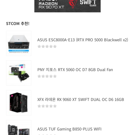
STCOM 추천!
ASUS ESC8000A-E13 (RTX PRO 5000 Blackwell x2)
0
out of 5
PNY 지포스 RTX 5060 OC D7 8GB Dual Fan
0
out of 5
XFX 라데온 RX 9060 XT SWIFT DUAL OC D6 16GB
0
out of 5
ASUS TUF Gaming B850-PLUS WIFI