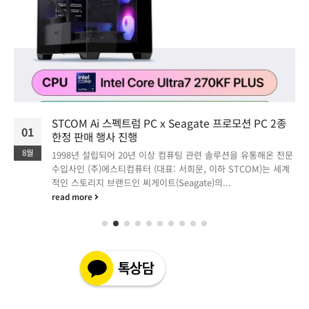
STCOM Ai 스펙트럼 PC x Seagate 프로모션 PC 2종
01
한정 판매 행사 진행
8월
1998년 설립되어 20년 이상 컴퓨팅 관련 솔루션을 유통해온 전문
수입사인 (주)에스티컴퓨터 (대표: 서희문, 이하 STCOM)는 세계
적인 스토리지 브랜드인 씨게이트(Seagate)의...
read more