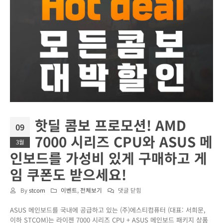
핫딜 콤보 프로모션! AMD
09
7000 시리즈 CPU와 ASUS 메
3월
인보드를 가성비 있게 구매하고 게
임 쿠폰도 받으세요!
핫
By
stcom
이벤트
,
전체보기
댓글 닫힘
딜
ASUS 메인보드를 국내에 공급하고 있는 (주)에스티컴퓨터 (대표: 서희문,
콤
이하 STCOM)는 라이젠 7000 시리즈 CPU + ASUS 메인보드 패키지 상품
보