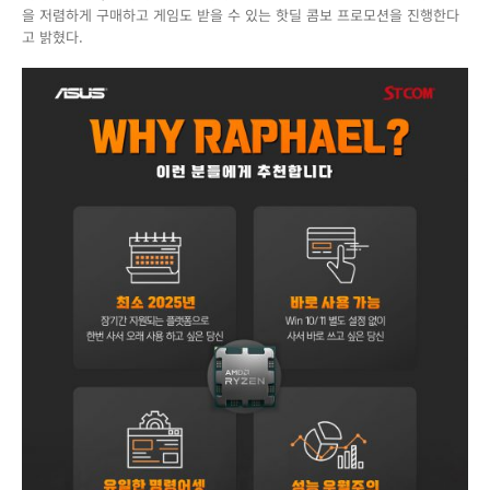
을 저렴하게 구매하고 게임도 받을 수 있는 핫딜 콤보 프로모션을 진행한다
프
고 밝혔다.
로
모
션!
AMD
7000
시
리
즈
CPU
와
ASUS
메
인
보
드
를
가
성
비
있
게