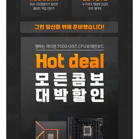
구
매
하
고
게
임
쿠
폰
도
받
으
세
요!